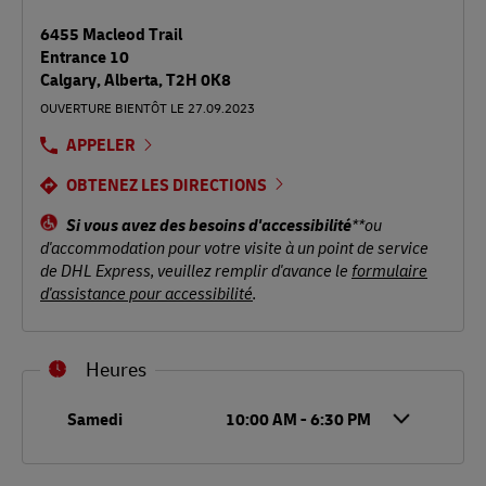
6455 Macleod Trail
Entrance 10
Calgary
,
Alberta
,
T2H 0K8
OUVERTURE BIENTÔT LE 27.09.2023
APPELER
OBTENEZ LES DIRECTIONS
Si vous avez des besoins d'accessibilité
**ou
d'accommodation pour votre visite à un point de service
de DHL Express, veuillez remplir d'avance le
formulaire
d'assistance pour accessibilité
.
Heures
Jour de la semaine
Heures
Samedi
10:00 AM
-
6:30 PM