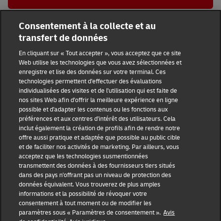
Consentement à la collecte et au
Tous lieux des points de service de DHL Express
AB
transfert de données
Calgary
6455 Macleod Trail
En cliquant sur « Tout accepter », vous acceptez que ce site
Web utilise les technologies que vous avez sélectionnées et
enregistre et lise des données sur votre terminal. Ces
DHL Group
technologies permettent d'effectuer des évaluations
individualisées des visites et de l'utilisation qui est faite de
Sensibilisation à la fraude
Conditions d'utilisation
nos sites Web afin d'offrir la meilleure expérience en ligne
possible et d'adapter les contenus ou les fonctions aux
préférences et aux centres d'intérêt des utilisateurs. Cela
Avis juridique
Avis de confidentialité
inclut également la création de profils afin de rendre notre
offre aussi pratique et adaptée que possible au public cible
Résolution des litiges
Accessibilité
et de faciliter nos activités de marketing. Par ailleurs, vous
acceptez que les technologies susmentionnées
transmettent des données à des fournisseurs tiers situés
Services d’information DHL
Paramètres de consentement
dans des pays n'offrant pas un niveau de protection des
données équivalent. Vous trouverez de plus amples
informations et la possibilité de révoquer votre
consentement à tout moment ou de modifier les
paramètres sous « Paramètres de consentement ».
Avis
Suivez-nous