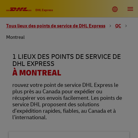
Link Opens in New Tab
Link Opens in New Tab
Link Opens in New Tab
Link Opens in New Tab
Link Opens in New Tab
Link Opens in New Tab
Link Opens in New Tab
Link Opens in New Tab
Link Opens in New Tab
Link Opens in New Tab
Link Opens in New Tab
Link Opens in New Tab
Skip to content
Lien vers le site Web principal
DHL Shipping and Logistics Services
Toggle language menu
Return to Nav
Ouvri
DHL Express
Tous lieux des points de service de DHL Express
QC
DHL Canada
EN
FR
Montreal
Repérage
1 LIEUX DES POINTS DE SERVICE DE
DHL EXPRESS
À MONTREAL
rouvez votre point de service DHL Express le
plus près au Canada pour expédier ou
récupérer vos envois facilement. Les points de
service DHL proposent des solutions
d’expédition rapides, fiables, au Canada et à
l’international.