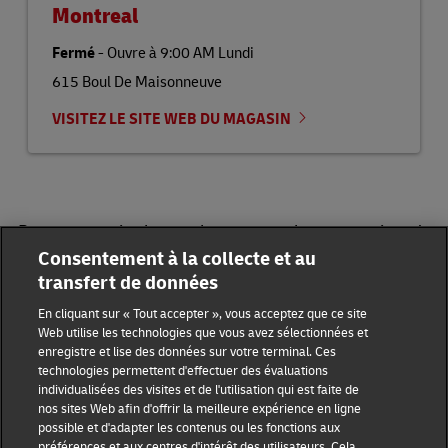
Montreal
Fermé
-
Ouvre à
9:00 AM
Lundi
615 Boul De Maisonneuve
VISITEZ LE SITE WEB DU MAGASIN
Pour en savoir plus sur les succursales partenaires de
DHL Express ServicePoint, visitez:
Consentement à la collecte et au
https://mydhl.express.dhl/ca/fr/locator.html#/find-
transfert de données
locations
En cliquant sur « Tout accepter », vous acceptez que ce site
Web utilise les technologies que vous avez sélectionnées et
enregistre et lise des données sur votre terminal. Ces
DHL Group
technologies permettent d'effectuer des évaluations
individualisées des visites et de l'utilisation qui est faite de
Sensibilisation à la fraude
Conditions d'utilisation
nos sites Web afin d'offrir la meilleure expérience en ligne
possible et d'adapter les contenus ou les fonctions aux
préférences et aux centres d'intérêt des utilisateurs. Cela
Avis juridique
Avis de confidentialité